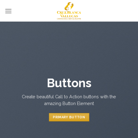
Skip
to
content
Buttons
Create beautiful Call to Action buttons with the
amazing Button Element
PRIMARY BUTTON