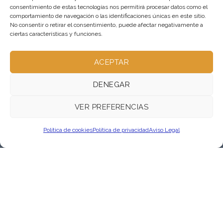
consentimiento de estas tecnologías nos permitirá procesar datos como el
comportamiento de navegación o las identificaciones únicas en este sitio.
No consentir o retirar el consentimiento, puede afectar negativamente a
ciertas características y funciones.
ACEPTAR
DENEGAR
VER PREFERENCIAS
Política de cookies
Política de privacidad
Aviso Legal
Cruz Blanca Vallecas
En el Madrid castizo, te ofrecemos las delicias más