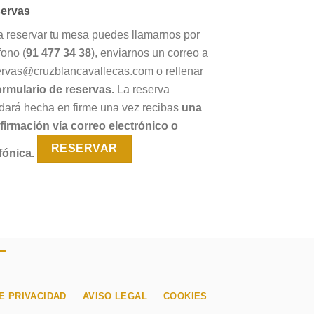
ervas
a reservar tu mesa puedes llamarnos por
fono (
91 477 34 38
), enviarnos un correo a
ervas@cruzblancavallecas.com o rellenar
ormulario de reservas.
La reserva
dará hecha en firme una vez recibas
una
firmación vía correo electrónico o
RESERVAR
fónica.
E PRIVACIDAD
AVISO LEGAL
COOKIES