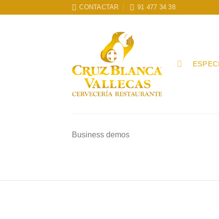
Skip
CONTACTAR
91 477 34 38
to
content
ESPEC
Business demos