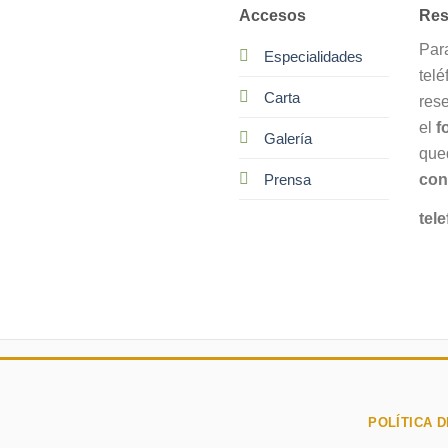
Accesos
Res
Par
Especialidades
telé
Carta
res
el
f
Galería
que
con
Prensa
tele
POLÍTICA D